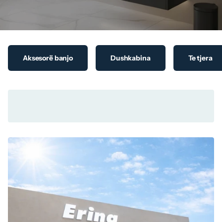
Aksesorë banjo
Dushkabina
Te tjera