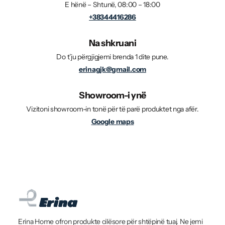
E hënë – Shtunë, 08:00 – 18:00
+38344416286
Na shkruani
Do t’ju përgjigjemi brenda 1 dite pune.
erinagjk@gmail.com
Showroom-i ynë
Vizitoni showroom-in tonë për të parë produktet nga afër.
Google maps
Erina Home ofron produkte cilësore për shtëpinë tuaj. Ne jemi