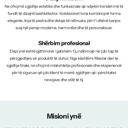
Ne ofrojmë zgjidhje estetike dhe funksionale që ndjekin trendet më të
fundit të dizajnit bashkëkohor. Koleksionet tona kombinojnë forma
elegante, linja të pastra dhe detaje të rafinuara, për t’i dhënë banjos
suaj një pamje moderne, harmonike dhe të personalizuar.
Shërbim profesional
Ekipi ynë është gjithmonë i gatshëm t’ju ndihmojë në çdo hap të
përzgjedhjes së produktit të duhur. Nga këshillimi fillestar deri te
zgjidhja finale, ne ofrojmë mbështetje profesionale dhe eksperiencë
për të siguruar që çdo klient të marrë zgjidhjen që i përshtatet
nevojave dhe stilit të tij.
Misioni ynë