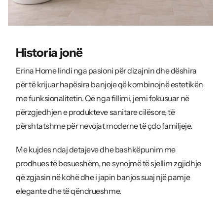
Historia jonë
Erina Home lindi nga pasioni për dizajnin dhe dëshira
për të krijuar hapësira banjoje që kombinojnë estetikën
me funksionalitetin. Që nga fillimi, jemi fokusuar në
përzgjedhjen e produkteve sanitare cilësore, të
përshtatshme për nevojat moderne të çdo familjeje.
Me kujdes ndaj detajeve dhe bashkëpunim me
prodhues të besueshëm, ne synojmë të sjellim zgjidhje
që zgjasin në kohë dhe i japin banjos suaj një pamje
elegante dhe të qëndrueshme.