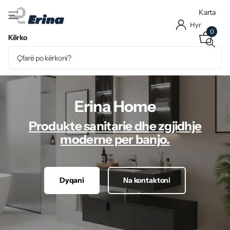
Karta
Hyr
0
Kërko
Erina Home
Produkte sanitarie dhe zgjidhje
moderne per banjo.
Dyqani
Na kontaktoni