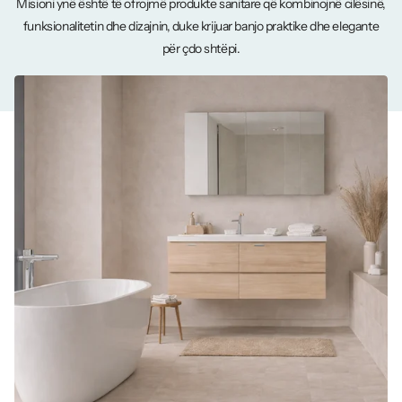
Misioni ynë është të ofrojmë produkte sanitare që kombinojnë cilësinë,
funksionalitetin dhe dizajnin, duke krijuar banjo praktike dhe elegante
për çdo shtëpi.