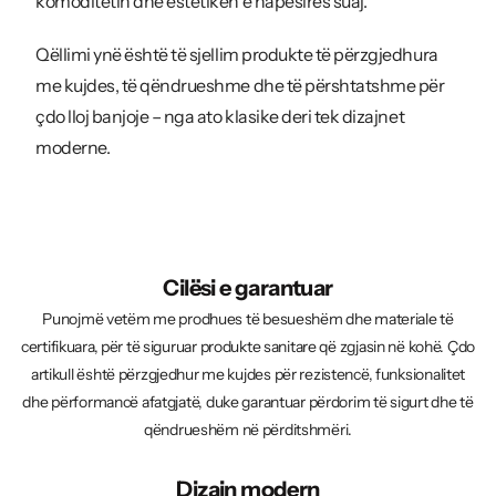
komoditetin dhe estetikën e hapësirës suaj.
Qëllimi ynë është të sjellim produkte të përzgjedhura
me kujdes, të qëndrueshme dhe të përshtatshme për
çdo lloj banjoje – nga ato klasike deri tek dizajnet
moderne.
Cilësi e garantuar
Punojmë vetëm me prodhues të besueshëm dhe materiale të
certifikuara, për të siguruar produkte sanitare që zgjasin në kohë. Çdo
artikull është përzgjedhur me kujdes për rezistencë, funksionalitet
dhe përformancë afatgjatë, duke garantuar përdorim të sigurt dhe të
qëndrueshëm në përditshmëri.
Dizajn modern